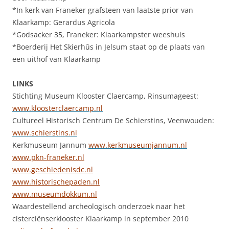
*In kerk van Franeker grafsteen van laatste prior van
Klaarkamp: Gerardus Agricola
*Godsacker 35, Franeker: Klaarkampster weeshuis
*Boerderij Het Skierhûs in Jelsum staat op de plaats van
een uithof van Klaarkamp
LINKS
Stichting Museum Klooster Claercamp, Rinsumageest:
www.kloosterclaercamp.nl
Cultureel Historisch Centrum De Schierstins, Veenwouden:
www.schierstins.nl
Kerkmuseum Jannum
www.kerkmuseumjannum.nl
www.pkn-franeker.nl
www.geschiedenisdc.nl
www.historischepaden.nl
www.museumdokkum.nl
Waardestellend archeologisch onderzoek naar het
cisterciënserklooster Klaarkamp in september 2010