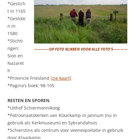
*Gestich
t in 1165
*Geslote
n in
1580
*Stichti
ngen:
————OP FOTO KLIKKEN VOOR ALLE FOTO’S————
Sion en
Nazaret
h
*Provincie Friesland
[
zie kaart
]
*Pagina’s boek: 98-105
RESTEN EN SPOREN
*Uithof Schiermonnikoog
*Patroonaatskerken van Klaarkamp in Jannum (nu in
gebruik als Kerkmuseum) en Sybrandahuis
*Schierstins als centrum voor veenexpoitatie in gebruik
door Klaarkamp