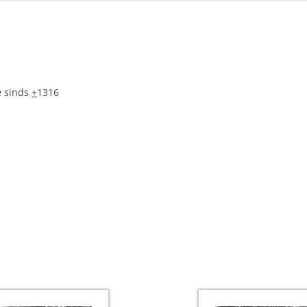
e
sinds
+
1316